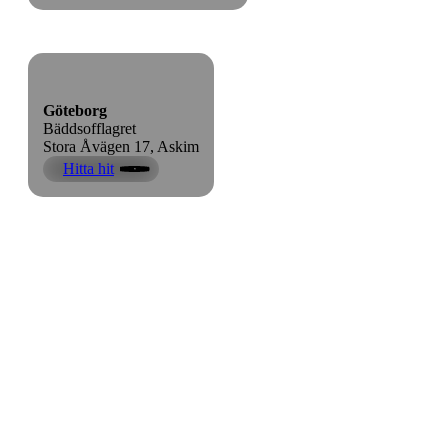
Göteborg
Bäddsofflagret
Stora Åvägen 17, Askim
Hitta hit