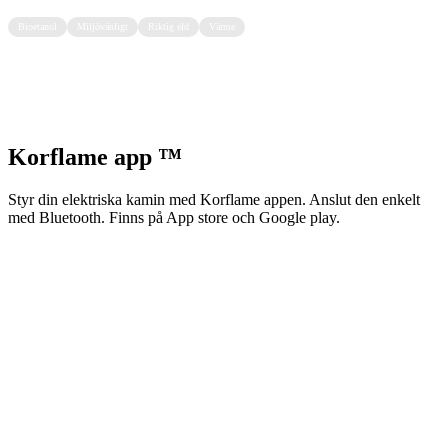
Bioetanol
Miljövänligt
Riktig eld
Värme
Korflame app ™
Styr din elektriska kamin med Korflame appen. Anslut den enkelt
med Bluetooth. Finns på App store och Google play.