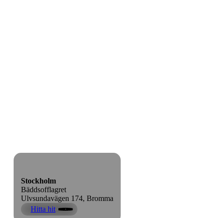
Stockholm
Bäddsofflagret
Ulvsundavägen 174, Bromma
Hitta hit