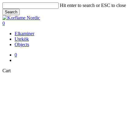
Skip
Hit enter to search or ESC to close
to
Search
main
Close
content
Search
0
Menu
Elkaminer
Utekök
Objects
0
Menu
Close
Cart
Cart